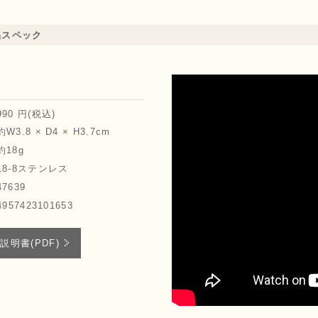
品スペック
990 円(税込)
約W3.8 × D4 × H3.7cm
約18g
18-8ステンレス
47639
4957423101653
説明書(PDF)