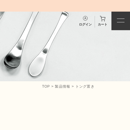
ログイン
カート
TOP
>
製品情報
>
トング置き