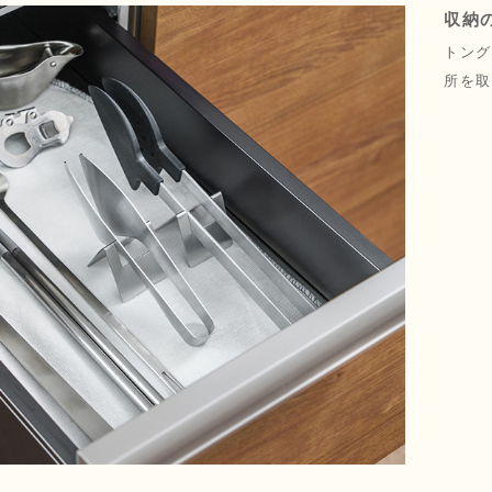
収納
トング
所を取