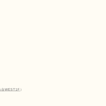
台WEST1F
）