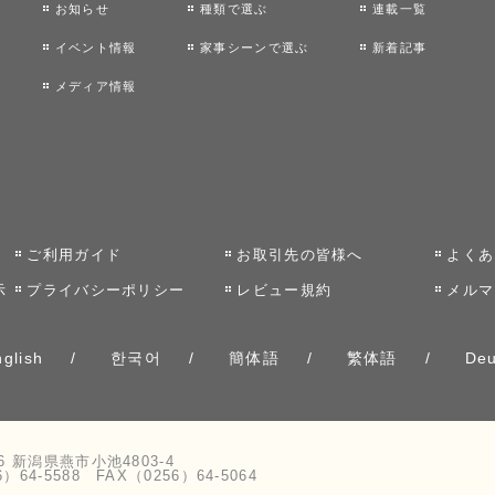
お知らせ
種類で選ぶ
連載一覧
イベント情報
家事シーンで選ぶ
新着記事
メディア情報
ご利用ガイド
お取引先の皆様へ
よくあ
示
プライバシーポリシー
レビュー規約
メルマ
glish
한국어
簡体語
繁体語
Deu
76 新潟県燕市小池4803-4
6）64-5588 FAX（0256）64-5064