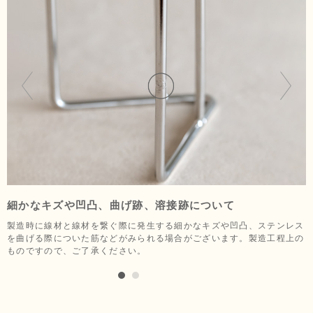
細かなキズや凹凸、曲げ跡、溶接跡について
製造時に線材と線材を繋ぐ際に発生する細かなキズや凹凸、ステンレス
ロールの直径約12㎝以下、芯の内径4㎝程度のキッチンペーパーに対応
を曲げる際についた筋などがみられる場合がございます。製造工程上の
します。海外製の大型キッチンペーパーはご使用できないものがござい
ものですので、ご了承ください。
ますので、ご注意ください。