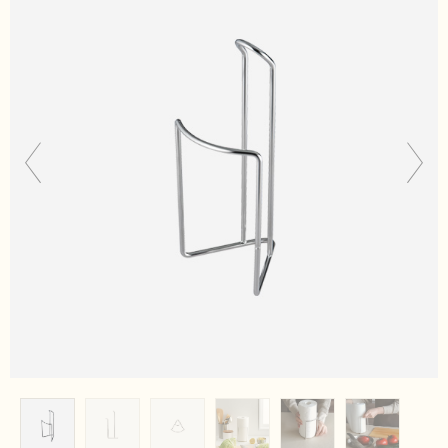
スパチュラ・
ますり・
マ
泡立て器
ッシャー
フライパン・
水切り・水切
蒸し器・
そ
り小物・
収
の他調理小物
納
洗濯・バスケ
部品
ット