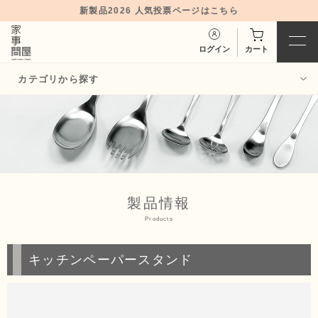
新製品2026 人気投票ページはこちら
ログイン
カート
カテゴリから探す
バット・バッ
ボウル・ボウ
ト用品
ル用品
お玉・トン
あみ・味噌こ
グ・菜箸・
し・
だしと
製品情報
ターナー
り
Products
スプーン・ヘ
キッチンペーパースタンド
保存容器
ラ
おろし器・ご