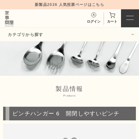
新製品2026 人気投票ページはこちら
ログイン
カート
カテゴリから探す
バット・バッ
ボウル・ボウ
ト用品
ル用品
お玉・トン
あみ・味噌こ
グ・菜箸・
し・
だしと
製品情報
ターナー
り
Products
スプーン・ヘ
ピンチハンガー 6 開閉しやすいピンチ
保存容器
ラ
おろし器・ご