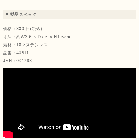
製品スペック
価格：
330 円(税込)
寸法：
約W3.6 × D7.5 × H1.5cm
素材：
18-8ステンレス
品番：
43811
JAN：
091268