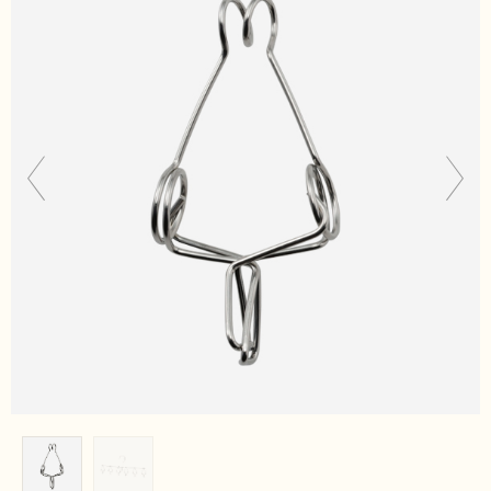
スパチュラ・
ますり・
マ
泡立て器
ッシャー
フライパン・
水切り・水切
蒸し器・
そ
り小物・
収
の他調理小物
納
洗濯・バスケ
部品
ット