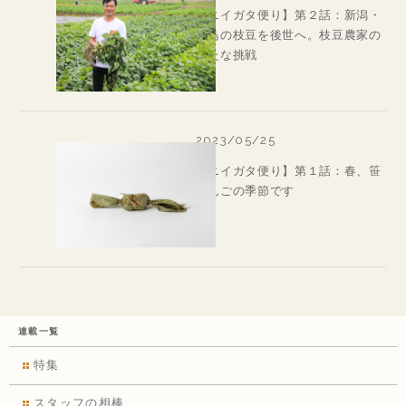
【ニイガタ便り】第２話：新潟・
黒鳥の枝豆を後世へ。枝豆農家の
新たな挑戦
2023/05/25
【ニイガタ便り】第１話：春、笹
だんごの季節です
連載一覧
特集
スタッフの相棒