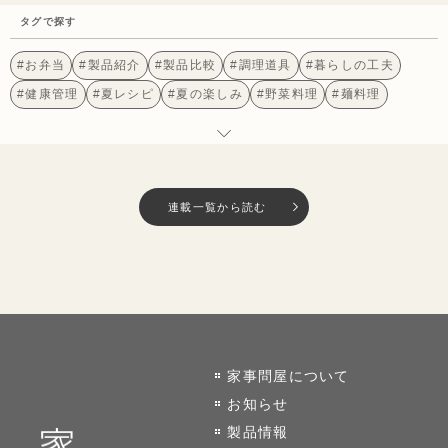
タグで探す
#お弁当
#製品紹介
#製品比較
#調理道具
#暮らしの工夫
#健康管理
#夏レシピ
#夏の楽しみ
#野菜料理
#麺料理
#簡単メニュー
#デザートレシピ
#レシピ
#ホットサンド
#作り置き
#郷土料理
#あみ・ザル
#トング
#開発ストーリー
#工場訪問
#産地への想い
連載一覧から読む
家事問屋について
お知らせ
製品情報