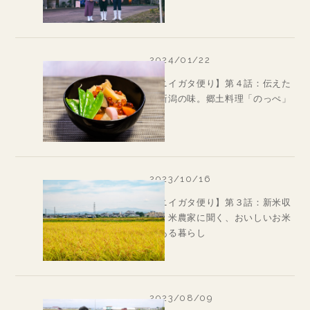
2024/01/22
【ニイガタ便り】第４話：伝えた
い新潟の味。郷土料理「のっぺ」
2023/10/16
【ニイガタ便り】第３話：新米収
穫。米農家に聞く、おいしいお米
のある暮らし
2023/08/09